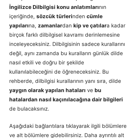
İngilizce Dilbilgisi konu anlatımları
nın
içeriğinde,
sözcük türleri
nden
cümle
yapıları
na,
zamanlar
dan
kip ve çatılar
a kadar
birçok farklı dilbilgisel kavramı derinlemesine
inceleyeceksiniz. Dilbilgisinin sadece kurallarını
değil, aynı zamanda bu kuralların günlük dilde
nasıl etkili ve doğru bir şekilde
kullanılabileceğini de öğreneceksiniz. Bu
rehberde, dilbilgisi kurallarının yanı sıra, dilde
yaygın olarak yapılan hataları
ve
bu
hatalardan nasıl kaçınılacağına dair bilgileri
de bulacaksınız.
Aşağıdaki bağlantılara tıklayarak ilgili bölümlere
ve alt bölümlere gidebilirsiniz. Daha ayrıntılı alt