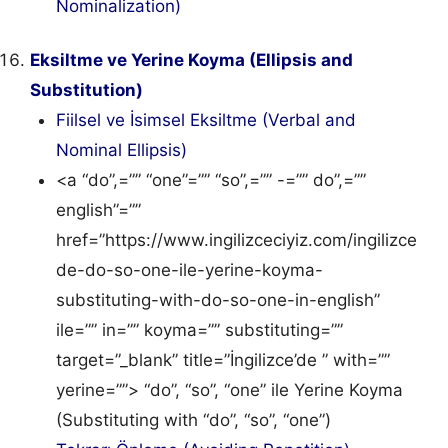
Nominalization)
Eksiltme ve Yerine Koyma (Ellipsis and
Substitution)
Fiilsel ve İsimsel Eksiltme (Verbal and
Nominal Ellipsis)
<a “do”,=”” “one”=”” “so”,=”” -=”” do”,=””
english”=””
href=”https://www.ingilizceciyiz.com/ingilizce
de-do-so-one-ile-yerine-koyma-
substituting-with-do-so-one-in-english”
ile=”” in=”” koyma=”” substituting=””
target=”_blank” title=”İngilizce’de ” with=””
yerine=””> “do”, “so”, “one” ile Yerine Koyma
(Substituting with “do”, “so”, “one”)