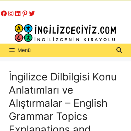
İçeriğe
Facebook
Instagram
LinkedIn
Pinterest
Twitter
atla
Menü
İngilizce Dilbilgisi Konu
Anlatımları ve
Alıştırmalar – English
Grammar Topics
Explanations and