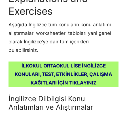
Exercises
Aşağıda İngilizce tüm konuların konu anlatımı
alıştırmaları worksheetleri tabloları yani genel
olarak İngilizce’ye dair tüm içerikleri
bulabilirsiniz.
İLKOKUL ORTAOKUL LİSE İNGİLİZCE
KONULARI, TEST, ETKİNLİKLER, ÇALIŞMA
KAĞITLARI İÇİN TIKLAYINIZ
İngilizce Dilbilgisi Konu
Anlatımları ve Alıştırmalar