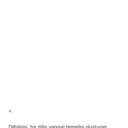
<
Dilbilgisi, bir dilin yapısal temelini oluşturan