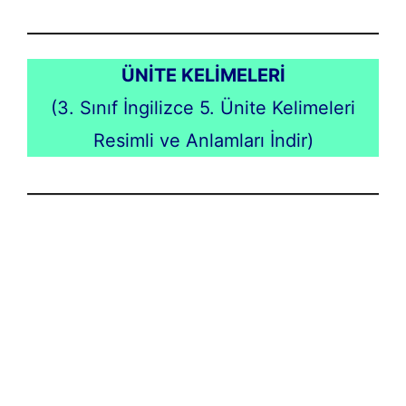
ÜNİTE KELİMELERİ
(3. Sınıf İngilizce 5. Ünite Kelimeleri
Resimli ve Anlamları İndir)