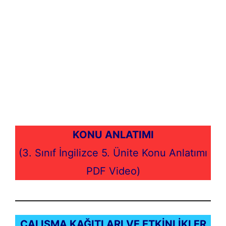
KONU ANLATIMI
(3. Sınıf İngilizce 5. Ünite Konu Anlatımı
PDF Video)
ÇALIŞMA KAĞITLARI VE ETKİNLİKLER