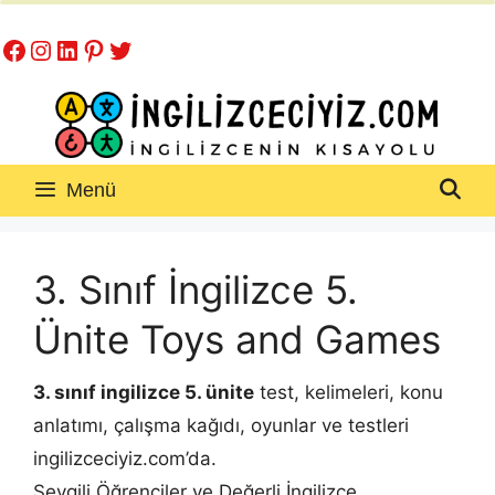
İçeriğe
Facebook
Instagram
LinkedIn
Pinterest
Twitter
atla
Menü
3. Sınıf İngilizce 5.
Ünite Toys and Games
3. sınıf ingilizce 5. ünite
test, kelimeleri, konu
anlatımı, çalışma kağıdı, oyunlar ve testleri
ingilizceciyiz.com’da.
Sevgili Öğrenciler ve Değerli İngilizce