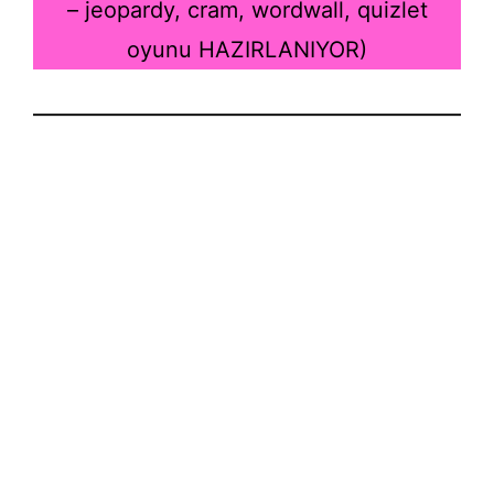
– jeopardy, cram, wordwall, quizlet
oyunu HAZIRLANIYOR)