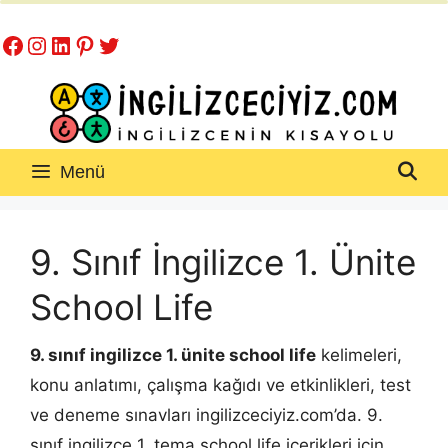
İçeriğe
Facebook
Instagram
LinkedIn
Pinterest
Twitter
atla
Menü
9. Sınıf İngilizce 1. Ünite
School Life
9. sınıf ingilizce 1. ünite school life
kelimeleri,
konu anlatımı, çalışma kağıdı ve etkinlikleri, test
ve deneme sınavları ingilizceciyiz.com’da. 9.
sınıf ingilizce 1. tema school life içerikleri için