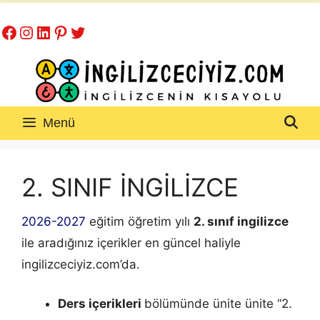
İçeriğe
Facebook
Instagram
LinkedIn
Pinterest
Twitter
atla
Menü
2. SINIF İNGİLİZCE
2026-2027
eğitim öğretim yılı
2. sınıf ingilizce
ile aradığınız içerikler en güncel haliyle
ingilizceciyiz.com’da.
Ders içerikleri
bölümünde ünite ünite “2.