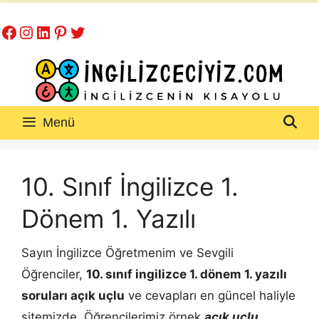
İçeriğe
Facebook
Instagram
LinkedIn
Pinterest
Twitter
atla
Menü
10. Sınıf İngilizce 1.
Dönem 1. Yazılı
Sayın İngilizce Öğretmenim ve Sevgili
Öğrenciler,
10. sınıf ingilizce 1. dönem 1. yazılı
soruları açık uçlu
ve cevapları en güncel haliyle
sitemizde. Öğrencilerimiz örnek
açık uçlu