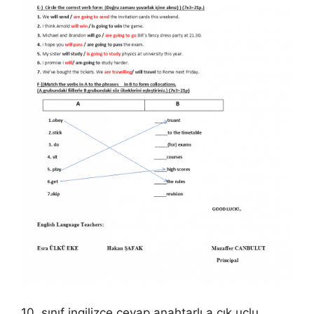
10. sınıf ingilizce cevap anahtarlı a.çık uçlu