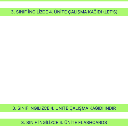
3. SINIF İNGİLİZCE 4. ÜNİTE ÇALIŞMA KAĞIDI (LET’S)
3. SINIF İNGİLİZCE 4. ÜNİTE ÇALIŞMA KAĞIDI İNDİR
3. SINIF İNGİLİZCE 4. ÜNİTE FLASHCARDS