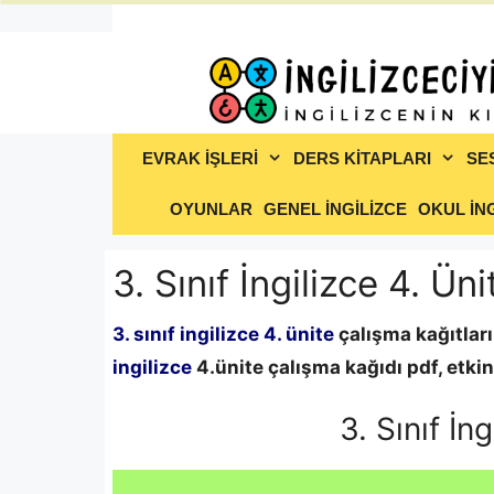
İçeriğe
atla
EVRAK İŞLERİ
DERS KİTAPLARI
SE
OYUNLAR
GENEL İNGİLİZCE
OKUL İNG
3. Sınıf İngilizce 4. Ün
3. sınıf ingilizce 4. ünite
çalışma kağıtları
ingilizce
4.ünite çalışma kağıdı pdf, etkinl
3. Sınıf İn