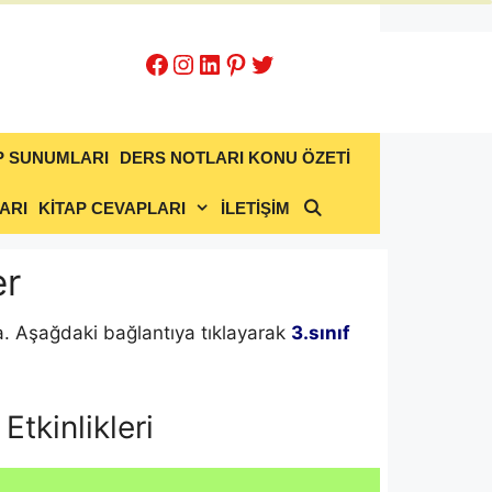
Facebook
Instagram
LinkedIn
Pinterest
Twitter
P SUNUMLARI
DERS NOTLARI KONU ÖZETİ
ARI
KİTAP CEVAPLARI
İLETİŞİM
er
’da. Aşağdaki bağlantıya tıklayarak
3.sınıf
Etkinlikleri