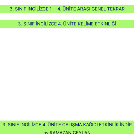
3. SINIF İNGİLİZCE 1. – 4. ÜNİTE ARASI GENEL TEKRAR
3. SINIF İNGİLİZCE 4. ÜNİTE KELİME ETKİNLİĞİ
3. SINIF İNGİLİZCE 4. ÜNİTE ÇALIŞMA KAĞIDI ETKİNLİK İNDİR
by RAMAZAN CEYLAN