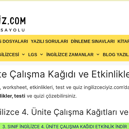
S DOSYALARI
YAZILI SORULARI
DİNLEME SINAVLARI
KİTA
İLİZCESİ
LGS
İNGİLİZCE ZAMANLAR
BLOG YAZIL
ite Çalışma Kağıdı ve Etkinlikl
, worksheet, etkinlikleri, test ve quiz ingilizceciyiz.com
ikler, testi
ve quizi çözebilirsiniz.
gilizce 4. Ünite Çalışma Kağıtları ve 
3. SINIF İNGİLİZCE 4. ÜNİTE ÇALIŞMA KAĞIDI ETKİNLİK İNDİR