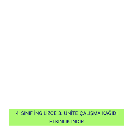
4. SINIF İNGİLİZCE 3. ÜNİTE ÇALIŞMA KAĞIDI
ETKİNLİK İNDİR