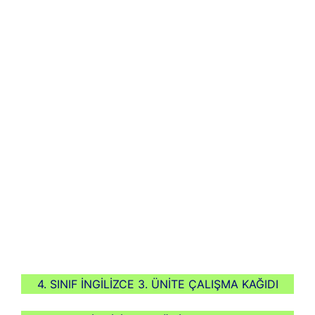
4. SINIF İNGİLİZCE 3. ÜNİTE ÇALIŞMA KAĞIDI