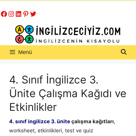
İçeriğe
Facebook
Instagram
LinkedIn
Pinterest
Twitter
atla
Menü
4. Sınıf İngilizce 3.
Ünite Çalışma Kağıdı ve
Etkinlikler
4. sınıf ingilizce 3. ünite
çalışma kağıtları
,
worksheet, etkinlikleri, test ve quiz