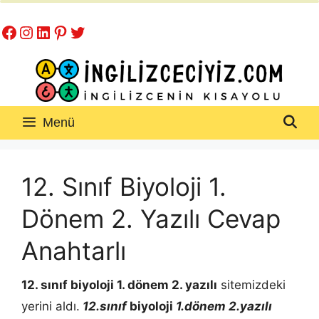
İçeriğe
Facebook
Instagram
LinkedIn
Pinterest
Twitter
atla
Menü
12. Sınıf Biyoloji 1.
Dönem 2. Yazılı Cevap
Anahtarlı
12. sınıf biyoloji 1. dönem 2. yazılı
sitemizdeki
yerini aldı.
12.sınıf
biyoloji
1.dönem 2.yazılı