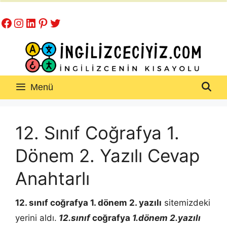
İçeriğe
Facebook
Instagram
LinkedIn
Pinterest
Twitter
atla
Menü
12. Sınıf Coğrafya 1.
Dönem 2. Yazılı Cevap
Anahtarlı
12. sınıf coğrafya 1. dönem 2. yazılı
sitemizdeki
yerini aldı.
12.sınıf
coğrafya
1.dönem 2.yazılı