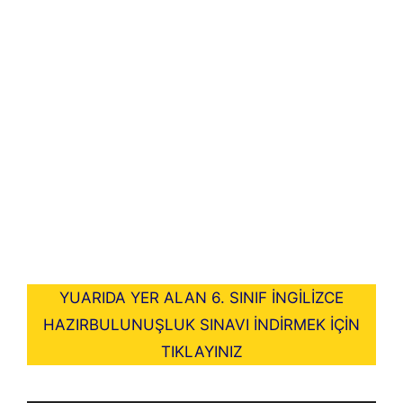
YUARIDA YER ALAN 6. SINIF İNGİLİZCE
HAZIRBULUNUŞLUK SINAVI İNDİRMEK İÇİN
TIKLAYINIZ