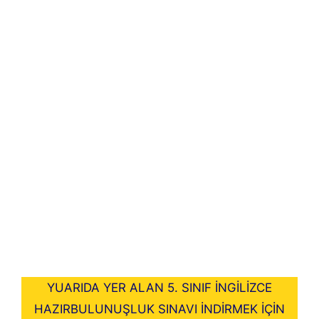
YUARIDA YER ALAN 5. SINIF İNGİLİZCE
HAZIRBULUNUŞLUK SINAVI İNDİRMEK İÇİN