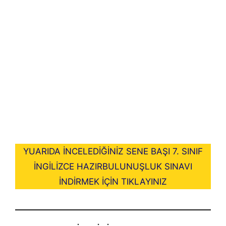
YUARIDA İNCELEDİĞİNİZ SENE BAŞI 7. SINIF
İNGİLİZCE HAZIRBULUNUŞLUK SINAVI
İNDİRMEK İÇİN TIKLAYINIZ