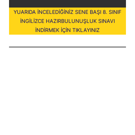
YUARIDA İNCELEDİĞİNİZ SENE BAŞI 8. SINIF
İNGİLİZCE HAZIRBULUNUŞLUK SINAVI
İNDİRMEK İÇİN TIKLAYINIZ