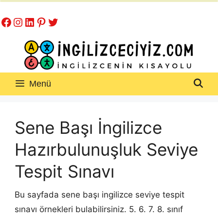
İçeriğe
Facebook
Instagram
LinkedIn
Pinterest
Twitter
atla
Menü
Sene Başı İngilizce
Hazırbulunuşluk Seviye
Tespit Sınavı
Bu sayfada sene başı ingilizce seviye tespit
sınavı örnekleri bulabilirsiniz. 5. 6. 7. 8. sınıf