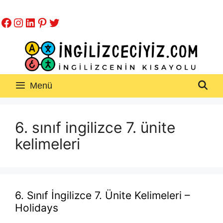
İçeriğe
Facebook
Instagram
LinkedIn
Pinterest
Twitter
atla
Menü
6. sınıf ingilizce 7. ünite
kelimeleri
6. Sınıf İngilizce 7. Ünite Kelimeleri –
Holidays