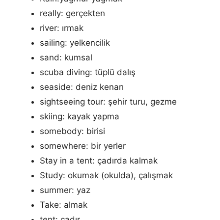
really: gerçekten
river: ırmak
sailing: yelkencilik
sand: kumsal
scuba diving: tüplü dalış
seaside: deniz kenarı
sightseeing tour: şehir turu, gezme
skiing: kayak yapma
somebody: birisi
somewhere: bir yerler
Stay in a tent: çadırda kalmak
Study: okumak (okulda), çalışmak
summer: yaz
Take: almak
tent: çadır