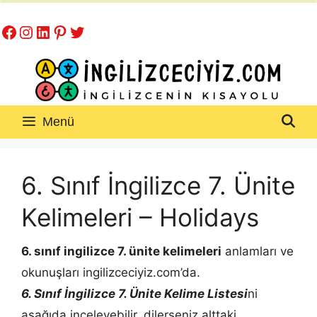
İçeriğe
Facebook
Instagram
LinkedIn
Pinterest
Twitter
atla
Menü
6. Sınıf İngilizce 7. Ünite
Kelimeleri – Holidays
6. sınıf ingilizce 7. ünite kelimeleri
anlamları ve
okunuşları ingilizceciyiz.com’da.
6. Sınıf İngilizce 7. Ünite Kelime Listesi
ni
aşağıda inceleyebilir, dilerseniz alttaki