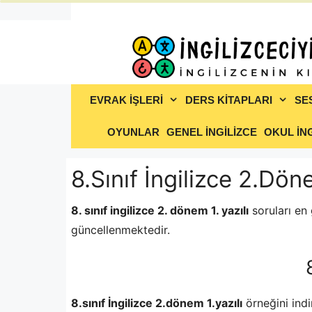
İçeriğe
atla
EVRAK İŞLERİ
DERS KİTAPLARI
SE
OYUNLAR
GENEL İNGİLİZCE
OKUL İNG
8.Sınıf İngilizce 2.Dön
8. sınıf ingilizce 2. dönem 1. yazılı
soruları en 
güncellenmektedir.
8.sınıf İngilizce 2.dönem 1.yazılı
örneğini indi