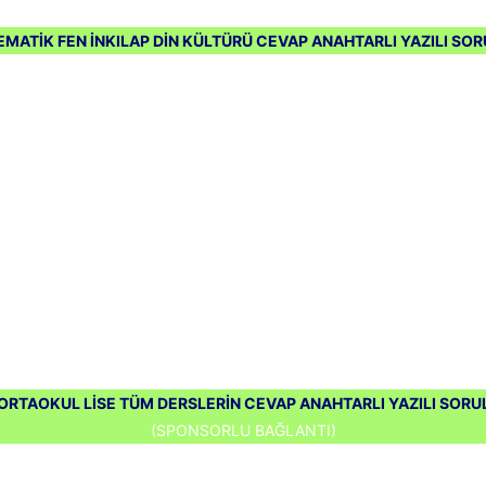
EMATİK FEN İNKILAP DİN KÜLTÜRÜ CEVAP ANAHTARLI YAZILI SORU
ORTAOKUL LİSE TÜM DERSLERİN CEVAP ANAHTARLI YAZILI SORUL
(SPONSORLU BAĞLANTI)