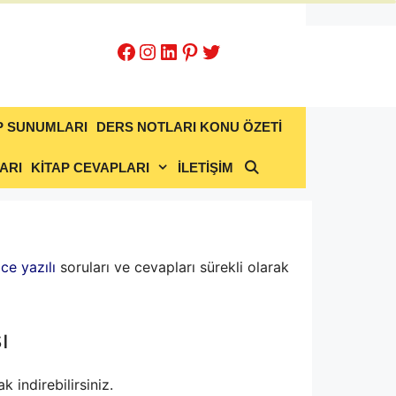
Facebook
Instagram
LinkedIn
Pinterest
Twitter
P SUNUMLARI
DERS NOTLARI KONU ÖZETİ
ARI
KİTAP CEVAPLARI
İLETİŞİM
zce yazılı
soruları ve cevapları sürekli olarak
ı
 indirebilirsiniz.