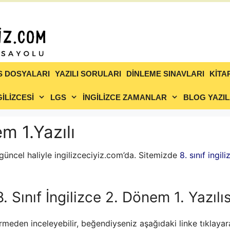
S DOSYALARI
YAZILI SORULARI
DİNLEME SINAVLARI
KİTA
İLİZCESİ
LGS
İNGİLİZCE ZAMANLAR
BLOG YAZIL
em 1.Yazılı
güncel haliyle ingilizceciyiz.com’da. Sitemizde
8. sınıf ingili
8. Sınıf İngilizce 2. Dönem 1. Yazılıs
rmeden inceleyebilir, beğendiyseniz aşağıdaki linke tıklayarak