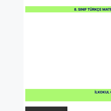
8. SINIF TÜRKÇE MAT
İLKOKUL 