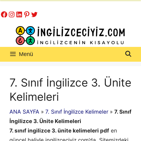
İçeriğe
Facebook
Instagram
LinkedIn
Pinterest
Twitter
atla
Menü
7. Sınıf İngilizce 3. Ünite
Kelimeleri
ANA SAYFA
»
7. Sınıf İngilizce Kelimeler
»
7. Sınıf
İngilizce 3. Ünite Kelimeleri
7. sınıf ingilizce 3. ünite kelimeleri pdf
en
güncel haliyle ingilizceciyiz.com’da. Sitemizdeki