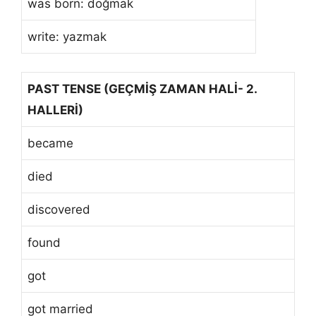
was born: doğmak
write: yazmak
PAST TENSE (GEÇMİŞ ZAMAN HALİ- 2.
HALLERİ)
became
died
discovered
found
got
got married