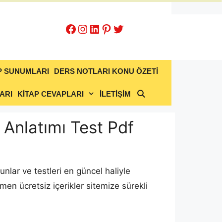
Facebook
Instagram
LinkedIn
Pinterest
Twitter
P SUNUMLARI
DERS NOTLARI KONU ÖZETİ
ARI
KİTAP CEVAPLARI
İLETİŞİM
u Anlatımı Test Pdf
unlar ve testleri en güncel haliyle
men ücretsiz içerikler sitemize sürekli