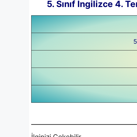
5. Sınıf İngilizce 4. 
5
İlginizi Çekebilir