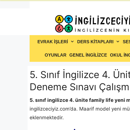
İçeriğe
atla
EVRAK İŞLERİ
DERS KİTAPLARI
SE
OYUNLAR
GENEL İNGİLİZCE
OKUL İNG
5. Sınıf İngilizce 4. Ü
Deneme Sınavı Çalışm
5. sınıf ingilizce 4. ünite family life yeni
ingilizceciyiz.com’da. Maarif model yeni müf
eklenmektedir.