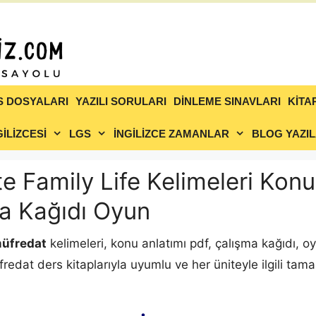
S DOSYALARI
YAZILI SORULARI
DİNLEME SINAVLARI
KİTA
İLİZCESİ
LGS
İNGİLİZCE ZAMANLAR
BLOG YAZIL
nite Family Life Kelimeleri Kon
a Kağıdı Oyun
 müfredat
kelimeleri, konu anlatımı pdf, çalışma kağıdı, oy
redat ders kitaplarıyla uyumlu ve her üniteyle ilgili tama