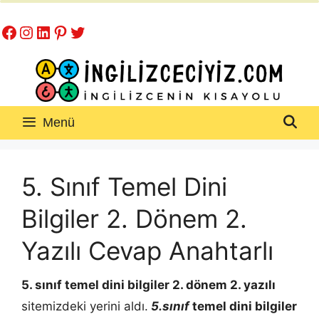
İçeriğe
Facebook
Instagram
LinkedIn
Pinterest
Twitter
atla
Menü
5. Sınıf Temel Dini
Bilgiler 2. Dönem 2.
Yazılı Cevap Anahtarlı
5. sınıf temel dini bilgiler 2. dönem 2. yazılı
sitemizdeki yerini aldı.
5.sınıf
temel dini bilgiler