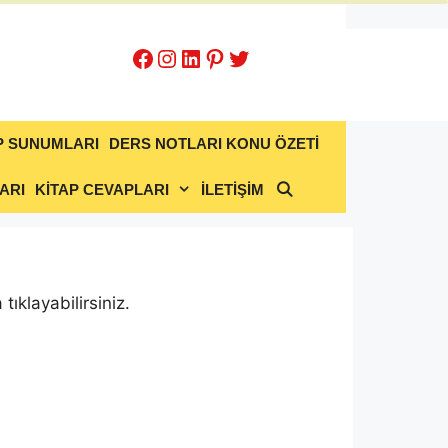
Facebook
Instagram
LinkedIn
Pinterest
Twitter
P SUNUMLARI
DERS NOTLARI KONU ÖZETİ
ARI
KİTAP CEVAPLARI
İLETİŞİM
tıklayabilirsiniz.