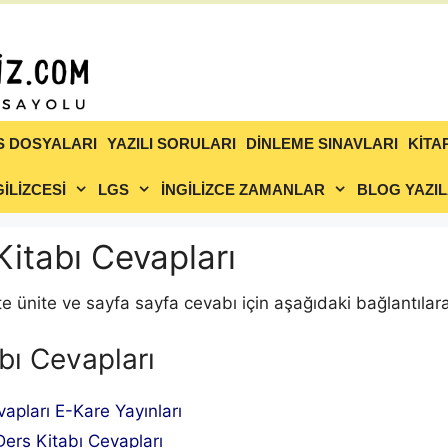
S DOSYALARI
YAZILI SORULARI
DİNLEME SINAVLARI
KİTA
İLİZCESİ
LGS
İNGİLİZCE ZAMANLAR
BLOG YAZIL
 Kitabı Cevapları
e ünite ve sayfa sayfa cevabı için aşağıdaki bağlantılara 
abı Cevapları
evapları E-Kare Yayınları
 Ders Kitabı Cevapları