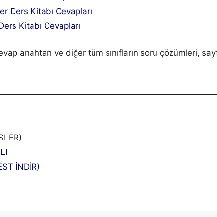
iler Ders Kitabı Cevapları
 Ders Kitabı Cevapları
 cevap anahtarı ve diğer tüm sınıfların soru çözümleri, say
SLER)
LI
ST İNDİR)