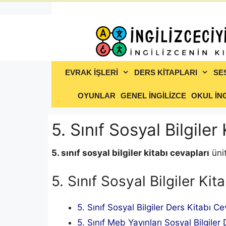
İçeriğe
atla
EVRAK İŞLERİ
DERS KİTAPLARI
SE
OYUNLAR
GENEL İNGİLİZCE
OKUL İNG
5. Sınıf Sosyal Bilgiler
5. sınıf sosyal bilgiler kitabı cevapları
ünit
5. Sınıf Sosyal Bilgiler Kit
5. Sınıf Sosyal Bilgiler Ders Kitabı C
5. Sınıf Meb Yayınları Sosyal Bilgiler