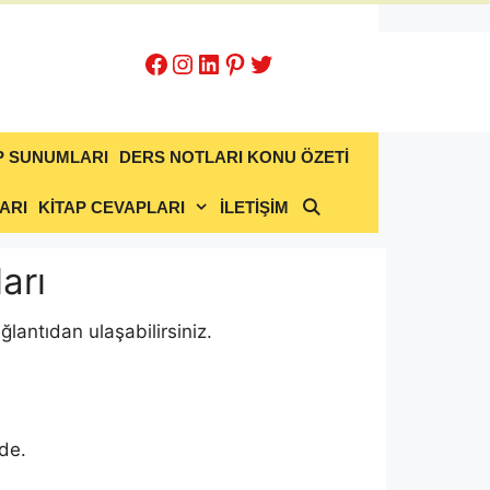
Facebook
Instagram
LinkedIn
Pinterest
Twitter
P SUNUMLARI
DERS NOTLARI KONU ÖZETİ
ARI
KİTAP CEVAPLARI
İLETİŞİM
arı
lantıdan ulaşabilirsiniz.
de.