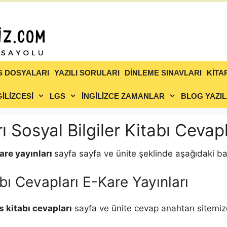
S DOSYALARI
YAZILI SORULARI
DİNLEME SINAVLARI
KİTA
İLİZCESİ
LGS
İNGİLİZCE ZAMANLAR
BLOG YAZIL
ı Sosyal Bilgiler Kitabı Cevapl
kare yayınları
sayfa sayfa ve ünite şeklinde aşağıdaki bağ
tabı Cevapları E-Kare Yayınları
s kitabı cevapları
sayfa ve ünite cevap anahtarı sitemiz