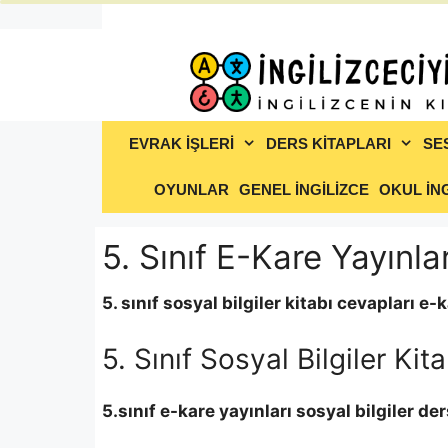
İçeriğe
atla
EVRAK İŞLERİ
DERS KİTAPLARI
SE
OYUNLAR
GENEL İNGİLİZCE
OKUL İNG
5. Sınıf E-Kare Yayınlar
5. sınıf sosyal bilgiler kitabı cevapları e-
5. Sınıf Sosyal Bilgiler Ki
5.sınıf
e-kare
yayınları
sosyal bilgiler
der