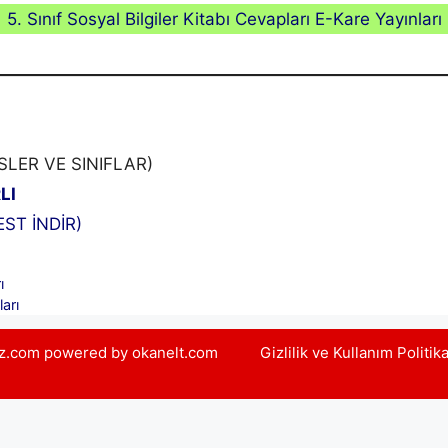
5. Sınıf Sosyal Bilgiler Kitabı Cevapları E-Kare Yayınları
LER VE SINIFLAR)
LI
ST İNDİR)
ı
arı
yiz.com powered by okanelt.com
Gizlilik ve Kullanım Politik