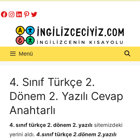
İçeriğe
Facebook
Instagram
LinkedIn
Pinterest
Twitter
atla
Menü
4. Sınıf Türkçe 2.
Dönem 2. Yazılı Cevap
Anahtarlı
4. sınıf türkçe 2. dönem 2. yazılı
sitemizdeki
yerini aldı.
4.sınıf
türkçe
2.dönem 2.yazılı