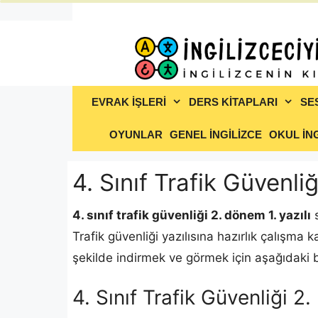
İçeriğe
atla
EVRAK İŞLERİ
DERS KİTAPLARI
SE
OYUNLAR
GENEL İNGİLİZCE
OKUL İNG
4. Sınıf Trafik Güvenli
4. sınıf trafik güvenliği 2. dönem 1. yazılı
s
Trafik güvenliği yazılısına hazırlık çalışma k
şekilde indirmek ve görmek için aşağıdaki bağ
4. Sınıf Trafik Güvenliği 