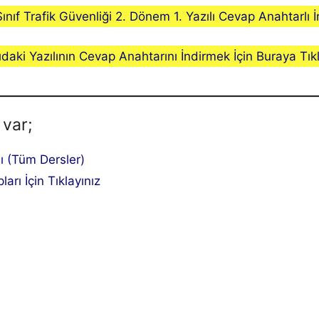
Sınıf Trafik Güvenliği 2. Dönem 1. Yazılı Cevap Anahtarlı İ
ıdaki Yazılının Cevap Anahtarını İndirmek İçin Buraya Tıkl
 var;
lı (Tüm Dersler)
ları İçin Tıklayınız