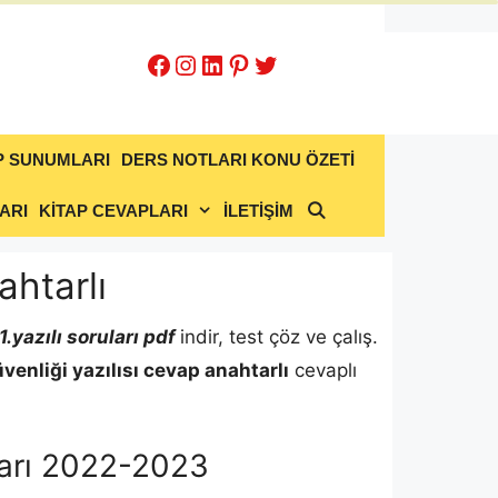
Facebook
Instagram
LinkedIn
Pinterest
Twitter
P SUNUMLARI
DERS NOTLARI KONU ÖZETİ
ARI
KİTAP CEVAPLARI
İLETİŞİM
ahtarlı
.yazılı soruları pdf
indir, test çöz ve çalış.
üvenliği
yazılısı cevap anahtarlı
cevaplı
pları 2022-2023