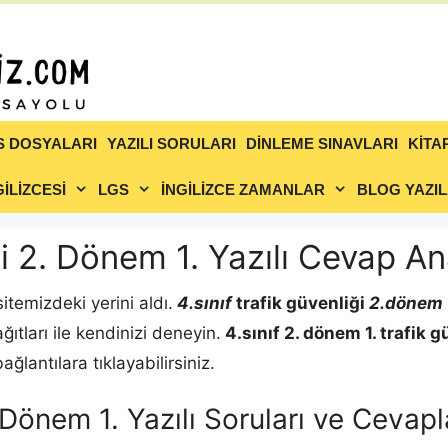
S DOSYALARI
YAZILI SORULARI
DİNLEME SINAVLARI
KİTA
İLİZCESİ
LGS
İNGİLİZCE ZAMANLAR
BLOG YAZIL
ği 2. Dönem 1. Yazılı Cevap An
itemizdeki yerini aldı.
4.sınıf
trafik güvenliği
2.dönem 1
ağıtları ile kendinizi deneyin.
4.sınıf 2. dönem 1.
trafik g
lantılara tıklayabilirsiniz.
2. Dönem 1. Yazılı Soruları ve Ceva