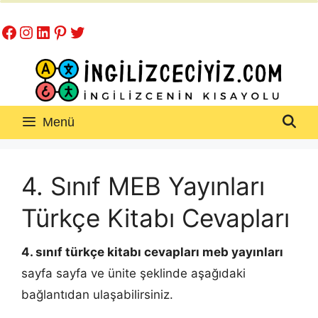
İçeriğe
Facebook
Instagram
LinkedIn
Pinterest
Twitter
atla
Menü
4. Sınıf MEB Yayınları
Türkçe Kitabı Cevapları
4. sınıf türkçe kitabı cevapları
meb yayınları
sayfa sayfa ve ünite şeklinde aşağıdaki
bağlantıdan ulaşabilirsiniz.