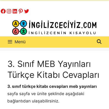
İçeriğe
Facebook
Instagram
LinkedIn
Pinterest
Twitter
atla
Menü
3. Sınıf MEB Yayınları
Türkçe Kitabı Cevapları
3. sınıf türkçe kitabı cevapları
meb yayınları
sayfa sayfa ve ünite şeklinde aşağıdaki
bağlantıdan ulaşabilirsiniz.