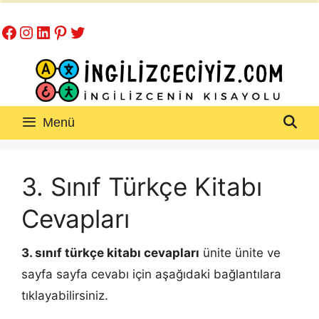
İçeriğe
Facebook
Instagram
LinkedIn
Pinterest
Twitter
atla
Menü
3. Sınıf Türkçe Kitabı
Cevapları
3. sınıf türkçe kitabı cevapları
ünite ünite ve
sayfa sayfa cevabı için aşağıdaki bağlantılara
tıklayabilirsiniz.