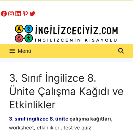
İçeriğe
Facebook
Instagram
LinkedIn
Pinterest
Twitter
atla
Menü
3. Sınıf İngilizce 8.
Ünite Çalışma Kağıdı ve
Etkinlikler
3. sınıf ingilizce 8. ünite
çalışma kağıtları
,
worksheet, etkinlikleri, test ve quiz