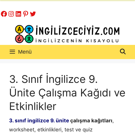
İçeriğe
Facebook
Instagram
LinkedIn
Pinterest
Twitter
atla
Menü
3. Sınıf İngilizce 9.
Ünite Çalışma Kağıdı ve
Etkinlikler
3. sınıf ingilizce 9. ünite
çalışma kağıtları
,
worksheet, etkinlikleri, test ve quiz