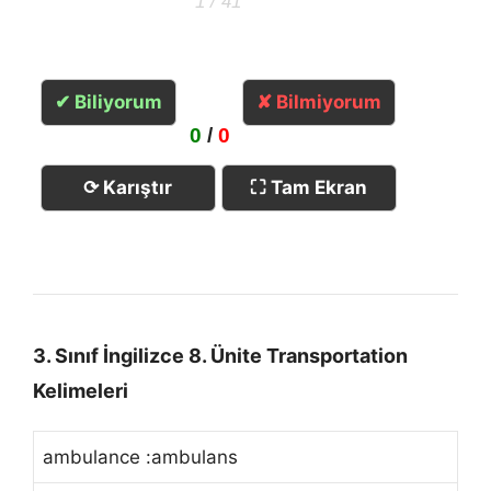
1 / 41
✔ Biliyorum
✘ Bilmiyorum
0
/
0
⟳ Karıştır
⛶ Tam Ekran
3. Sınıf İngilizce 8. Ünite Transportation
Kelimeleri
ambulance :ambulans