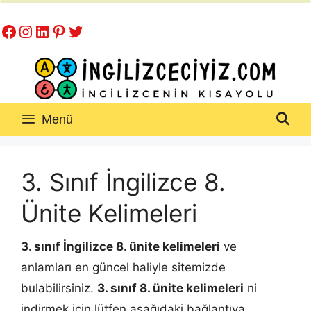
İçeriğe
Facebook
Instagram
LinkedIn
Pinterest
Twitter
atla
Menü
3. Sınıf İngilizce 8.
Ünite Kelimeleri
3. sınıf İngilizce 8. ünite kelimeleri
ve
anlamları en güncel haliyle sitemizde
bulabilirsiniz.
3. sınıf 8. ünite kelimeleri
ni
indirmek için lütfen aşağıdaki bağlantıya