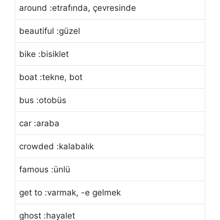
around :etrafında, çevresinde
beautiful :güzel
bike :bisiklet
boat :tekne, bot
bus :otobüs
car :araba
crowded :kalabalık
famous :ünlü
get to :varmak, -e gelmek
ghost :hayalet