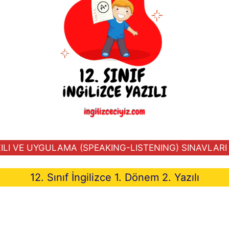
LI VE UYGULAMA (SPEAKING-LISTENING) SINAVLARI İ
12. Sınıf İngilizce 1. Dönem 2. Yazılı