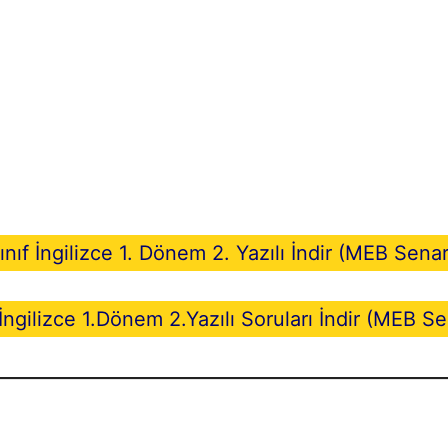
ınıf İngilizce 1. Dönem 2. Yazılı İndir (MEB Sena
 İngilizce 1.Dönem 2.Yazılı Soruları İndir (MEB S