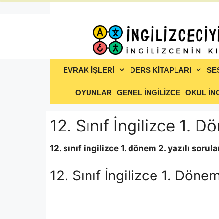
İçeriğe
atla
EVRAK İŞLERİ
DERS KİTAPLARI
SE
OYUNLAR
GENEL İNGİLİZCE
OKUL İNG
12. Sınıf İngilizce 1. D
12. sınıf ingilizce 1. dönem 2. yazılı sor
12. Sınıf İngilizce 1. Dönem