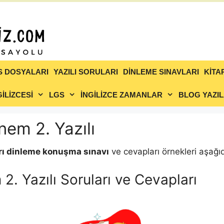
S DOSYALARI
YAZILI SORULARI
DİNLEME SINAVLARI
KİTA
İLİZCESİ
LGS
İNGİLİZCE ZAMANLAR
BLOG YAZIL
önem 2. Yazılı
uları dinleme konuşma sınavı
ve cevapları örnekleri aşağıd
 2. Yazılı Soruları ve Cevapları