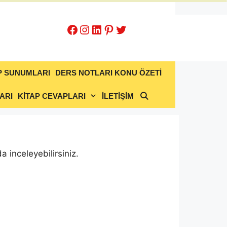
Facebook
Instagram
LinkedIn
Pinterest
Twitter
P SUNUMLARI
DERS NOTLARI KONU ÖZETİ
ARI
KİTAP CEVAPLARI
İLETİŞİM
a inceleyebilirsiniz.