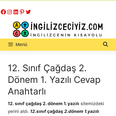
İçeriğe
Facebook
Instagram
LinkedIn
Pinterest
Twitter
atla
Menü
12. Sınıf Çağdaş 2.
Dönem 1. Yazılı Cevap
Anahtarlı
12. sınıf çağdaş 2. dönem 1. yazılı
sitemizdeki
yerini aldı.
12.sınıf
çağdaş
2.dönem 1.yazılı