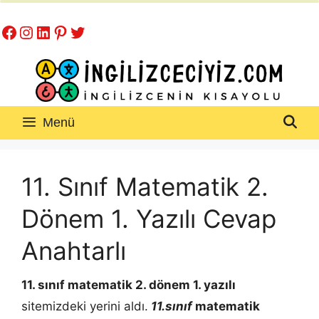
İçeriğe
Facebook
Instagram
LinkedIn
Pinterest
Twitter
atla
Menü
11. Sınıf Matematik 2.
Dönem 1. Yazılı Cevap
Anahtarlı
11. sınıf matematik 2. dönem 1. yazılı
sitemizdeki yerini aldı.
11.sınıf
matematik