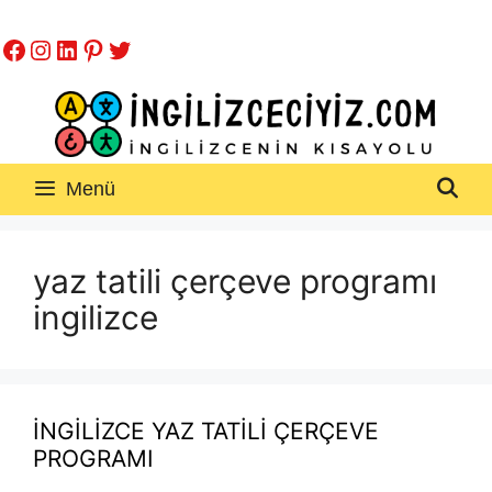
İçeriğe
Facebook
Instagram
LinkedIn
Pinterest
Twitter
atla
Menü
yaz tatili çerçeve programı
ingilizce
İNGİLİZCE YAZ TATİLİ ÇERÇEVE
PROGRAMI