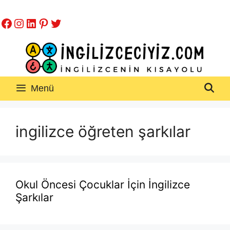
İçeriğe
Facebook
Instagram
LinkedIn
Pinterest
Twitter
atla
Menü
ingilizce öğreten şarkılar
Okul Öncesi Çocuklar İçin İngilizce
Şarkılar