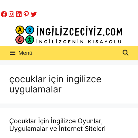
İçeriğe
Facebook
Instagram
LinkedIn
Pinterest
Twitter
atla
Menü
çocuklar için ingilizce
uygulamalar
Çocuklar İçin İngilizce Oyunlar,
Uygulamalar ve İnternet Siteleri