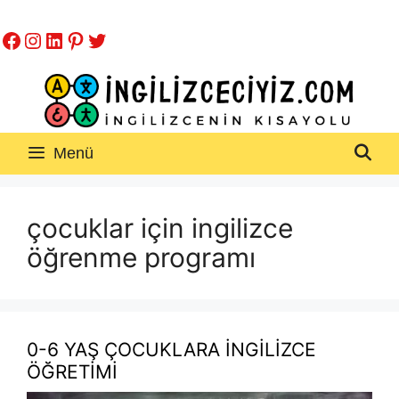
İçeriğe
Facebook
Instagram
LinkedIn
Pinterest
Twitter
atla
Menü
çocuklar için ingilizce
öğrenme programı
0-6 YAŞ ÇOCUKLARA İNGİLİZCE
ÖĞRETİMİ