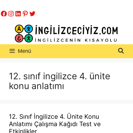
İçeriğe
Facebook
Instagram
LinkedIn
Pinterest
Twitter
atla
Menü
12. sınıf ingilizce 4. ünite
konu anlatımı
12. Sınıf İngilizce 4. Ünite Konu
Anlatımı Çalışma Kağıdı Test ve
Etkinlikler