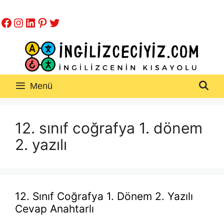
İçeriğe
Facebook
Instagram
LinkedIn
Pinterest
Twitter
atla
Menü
12. sınıf coğrafya 1. dönem
2. yazılı
12. Sınıf Coğrafya 1. Dönem 2. Yazılı
Cevap Anahtarlı