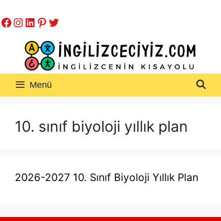
İçeriğe
Facebook
Instagram
LinkedIn
Pinterest
Twitter
atla
Menü
10. sınıf biyoloji yıllık plan
2026-2027 10. Sınıf Biyoloji Yıllık Plan