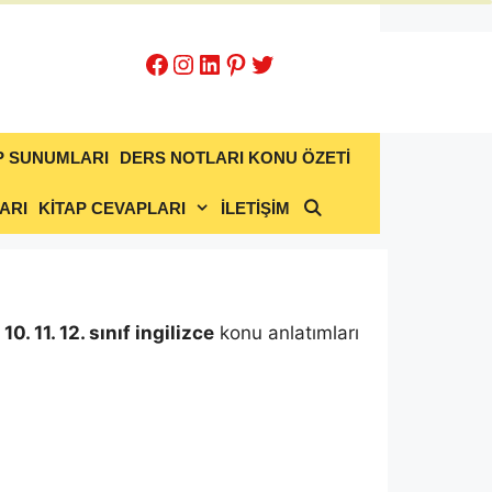
Facebook
Instagram
LinkedIn
Pinterest
Twitter
P SUNUMLARI
DERS NOTLARI KONU ÖZETİ
ARI
KİTAP CEVAPLARI
İLETİŞİM
9. 10. 11. 12. sınıf ingilizce
konu anlatımları