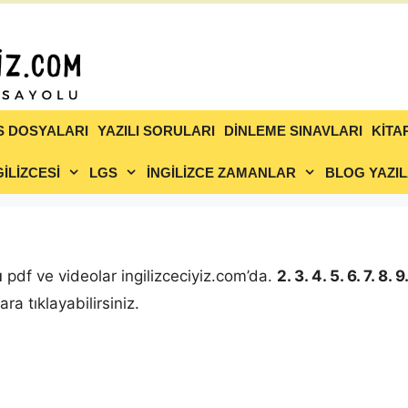
S DOSYALARI
YAZILI SORULARI
DİNLEME SINAVLARI
KİTA
İLİZCESİ
LGS
İNGİLİZCE ZAMANLAR
BLOG YAZIL
ı
ı
pdf ve videolar ingilizceciyiz.com’da.
2. 3. 4. 5. 6. 7. 8. 
ra tıklayabilirsiniz.