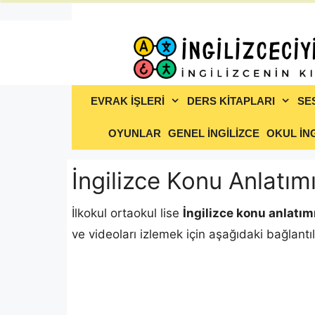
İçeriğe
atla
EVRAK İŞLERİ
DERS KİTAPLARI
SE
OYUNLAR
GENEL İNGİLİZCE
OKUL İNG
İngilizce Konu Anlatım
İlkokul ortaokul lise
İngilizce konu anlatım
ve videoları izlemek için aşağıdaki bağlantıla