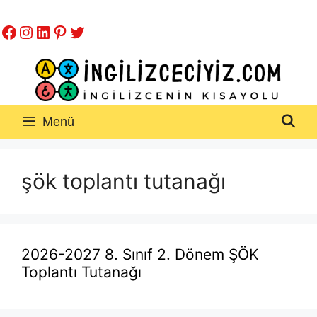
İçeriğe
Facebook
Instagram
LinkedIn
Pinterest
Twitter
atla
Menü
şök toplantı tutanağı
2026-2027 8. Sınıf 2. Dönem ŞÖK
Toplantı Tutanağı