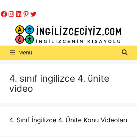
İçeriğe
Facebook
Instagram
LinkedIn
Pinterest
Twitter
atla
Menü
4. sınıf ingilizce 4. ünite
video
4. Sınıf İngilizce 4. Ünite Konu Videoları