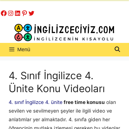
İçeriğe
Facebook
Instagram
LinkedIn
Pinterest
Twitter
atla
Menü
4. Sınıf İngilizce 4.
Ünite Konu Videoları
4. sınıf İngilizce 4. ünite
free time konusu
olan
sevilen ve sevilmeyen şeyler ile ilgili video ve
anlatımlar yer almaktadır. 4. sınıfa giden her
öğrencinin mutlaka izlemesi gereken bu videolar