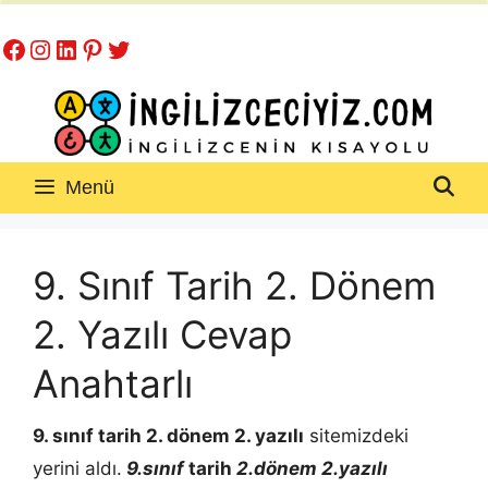
İçeriğe
Facebook
Instagram
LinkedIn
Pinterest
Twitter
atla
Menü
9. Sınıf Tarih 2. Dönem
2. Yazılı Cevap
Anahtarlı
9. sınıf tarih 2. dönem 2. yazılı
sitemizdeki
yerini aldı.
9.sınıf
tarih
2.dönem 2.yazılı