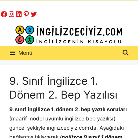
İçeriğe
Facebook
Instagram
LinkedIn
Pinterest
Twitter
atla
Menü
9. Sınıf İngilizce 1.
Dönem 2. Bep Yazılısı
9. sınıf ingilizce 1. dönem 2. bep yazılı soruları
(maarif model uyumlu ingilizce bep yazılısı)
güncel şekliyle ingilizceciyiz.com’da. Aşağıdaki
bağlantıyı tıklayarak
ingilizce 9.sınıf 1.dönem