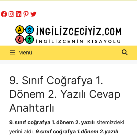
İçeriğe
Facebook
Instagram
LinkedIn
Pinterest
Twitter
atla
Menü
9. Sınıf Coğrafya 1.
Dönem 2. Yazılı Cevap
Anahtarlı
9. sınıf coğrafya 1. dönem 2. yazılı
sitemizdeki
yerini aldı.
9.sınıf
coğrafya
1.dönem 2.yazılı