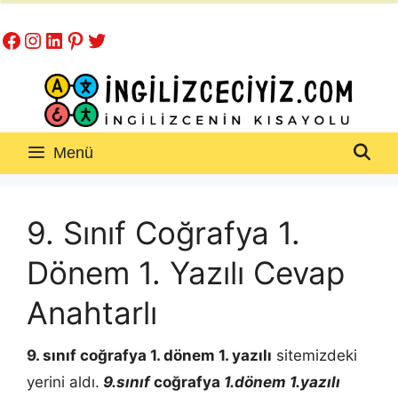
İçeriğe
Facebook
Instagram
LinkedIn
Pinterest
Twitter
atla
Menü
9. Sınıf Coğrafya 1.
Dönem 1. Yazılı Cevap
Anahtarlı
9. sınıf coğrafya 1. dönem 1. yazılı
sitemizdeki
yerini aldı.
9.sınıf
coğrafya
1.dönem 1.yazılı