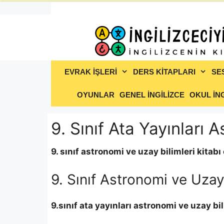
İçeriğe
atla
EVRAK İŞLERİ
DERS KİTAPLARI
SE
OYUNLAR
GENEL İNGİLİZCE
OKUL İNG
9. Sınıf Ata Yayınları 
9. sınıf astronomi ve uzay bilimleri kitabı
9. Sınıf Astronomi ve Uzay 
9.sınıf
ata
yayınları
astronomi ve uzay bil