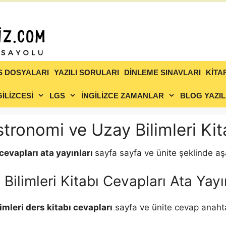
S DOSYALARI
YAZILI SORULARI
DİNLEME SINAVLARI
KİTA
İLİZCESİ
LGS
İNGİLİZCE ZAMANLAR
BLOG YAZIL
Astronomi ve Uzay Bilimleri Ki
 cevapları
ata
yayınları
sayfa sayfa ve ünite şeklinde aşa
Bilimleri Kitabı Cevapları Ata Yayı
imleri
ders kitabı cevapları
sayfa ve ünite cevap anahta