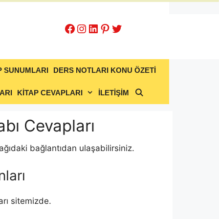
Facebook
Instagram
LinkedIn
Pinterest
Twitter
P SUNUMLARI
DERS NOTLARI KONU ÖZETİ
ARI
KİTAP CEVAPLARI
İLETİŞİM
tabı Cevapları
ğıdaki bağlantıdan ulaşabilirsiniz.
nları
rı sitemizde.