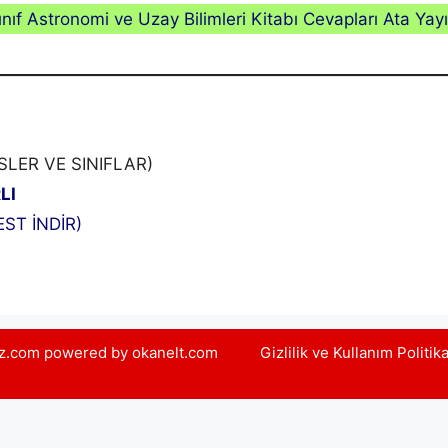
ınıf Astronomi ve Uzay Bilimleri Kitabı Cevapları Ata Yayı
LER VE SINIFLAR)
LI
ST İNDİR)
yiz.com powered by okanelt.com
Gizlilik ve Kullanım Politik