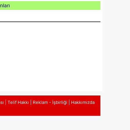
nları
ası
|
Telif Hakkı
|
Reklam - İşbirliği
|
Hakkımızda