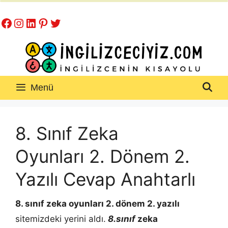
İçeriğe
Facebook
Instagram
LinkedIn
Pinterest
Twitter
atla
Menü
8. Sınıf Zeka
Oyunları 2. Dönem 2.
Yazılı Cevap Anahtarlı
8. sınıf zeka oyunları 2. dönem 2. yazılı
sitemizdeki yerini aldı.
8.sınıf
zeka