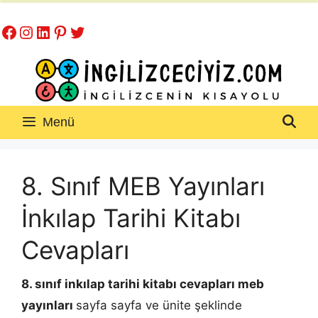
İçeriğe
Facebook
Instagram
LinkedIn
Pinterest
Twitter
atla
Menü
8. Sınıf MEB Yayınları
İnkılap Tarihi Kitabı
Cevapları
8. sınıf inkılap tarihi kitabı cevapları
meb
yayınları
sayfa sayfa ve ünite şeklinde