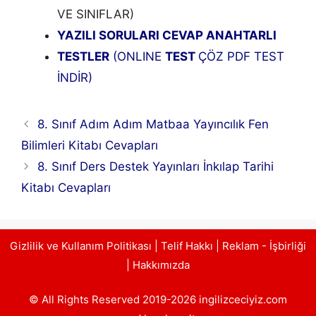
VE SINIFLAR)
YAZILI SORULARI CEVAP ANAHTARLI
TESTLER
(ONLINE
TEST
ÇÖZ PDF TEST
İNDİR)
8. Sınıf Adım Adım Matbaa Yayıncılık Fen
Bilimleri Kitabı Cevapları
8. Sınıf Ders Destek Yayınları İnkılap Tarihi
Kitabı Cevapları
Gizlilik ve Kullanım Politikası
|
Telif Hakkı
|
Reklam - İşbirliği
|
Hakkımızda
© All Rights Reserved 2019-2026 ingilizceciyiz.com