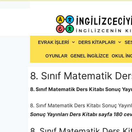
İçeriğe
atla
EVRAK İŞLERİ
DERS KİTAPLARI
SE
OYUNLAR
GENEL İNGİLİZCE
OKUL İNG
8. Sınıf Matematik Der
8. Sınıf Matematik Ders Kitabı Sonuç Yay
8. Sınıf Matematik Ders Kitabı Sonuç Yayınl
Sonuç Yayınları Ders Kitabı sayfa 180 cev
8. Sınıf Matematik Ders Ki