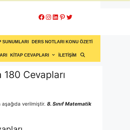
Facebook
Instagram
LinkedIn
Pinterest
Twitter
P SUNUMLARI
DERS NOTLARI KONU ÖZETİ
ARI
KİTAP CEVAPLARI
İLETİŞİM
a 180 Cevapları
 aşağıda verilmiştir.
8. Sınıf Matematik
apları