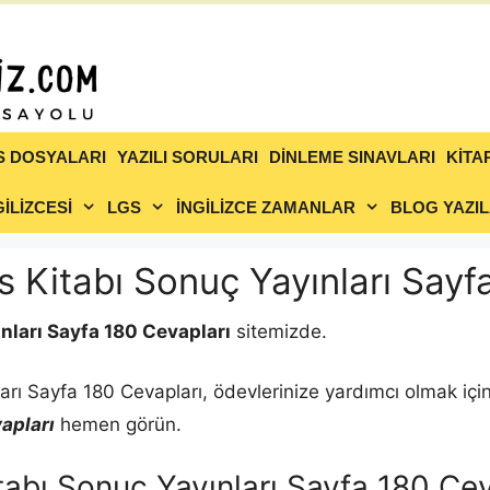
S DOSYALARI
YAZILI SORULARI
DİNLEME SINAVLARI
KİTA
İLİZCESİ
LGS
İNGİLİZCE ZAMANLAR
BLOG YAZIL
s Kitabı Sonuç Yayınları Sayf
ınları Sayfa 180 Cevapları
sitemizde.
arı Sayfa 180 Cevapları, ödevlerinize yardımcı olmak için
apları
hemen görün.
tabı Sonuç Yayınları Sayfa 180 Cev