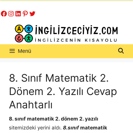
İçeriğe
Facebook
Instagram
LinkedIn
Pinterest
Twitter
atla
Menü
8. Sınıf Matematik 2.
Dönem 2. Yazılı Cevap
Anahtarlı
8. sınıf matematik 2. dönem 2. yazılı
sitemizdeki yerini aldı.
8.sınıf
matematik