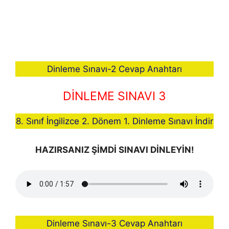
Dinleme Sınavı-2 Cevap Anahtarı
DİNLEME SINAVI 3
8. Sınıf İngilizce 2. Dönem 1. Dinleme Sınavı İndir
HAZIRSANIZ ŞİMDİ SINAVI DİNLEYİN!
Dinleme Sınavı-3 Cevap Anahtarı