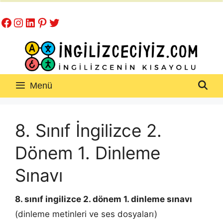
İçeriğe
Facebook
Instagram
LinkedIn
Pinterest
Twitter
atla
Menü
8. Sınıf İngilizce 2.
Dönem 1. Dinleme
Sınavı
8. sınıf ingilizce 2. dönem 1. dinleme sınavı
(dinleme metinleri ve ses dosyaları)